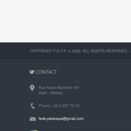
COPYRIGHT F.B.F.P. © 2020. ALL RIGHTS RESERVED. 
CONTACT
Rue haute Marexhe 144
4040 - Herstal
Phone: +32 4 227 76 74
fede.petanque@gmail.com