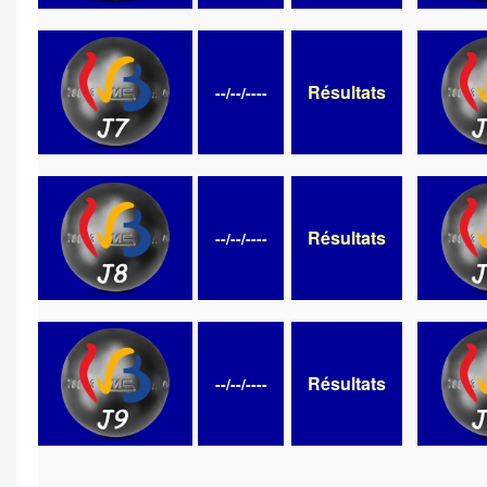
Résultats
--/--/----
Résultats
--/--/----
Résultats
--/--/----