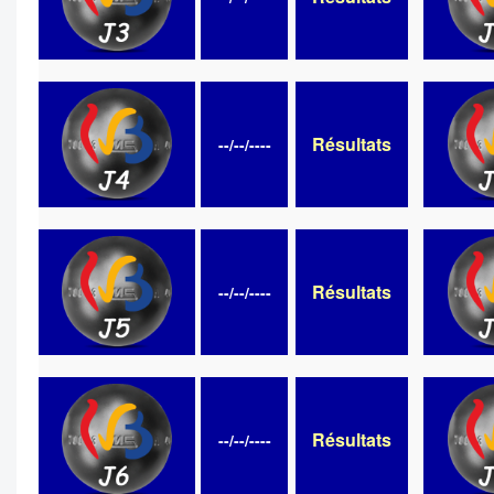
Résultats
--/--/----
Résultats
--/--/----
Résultats
--/--/----