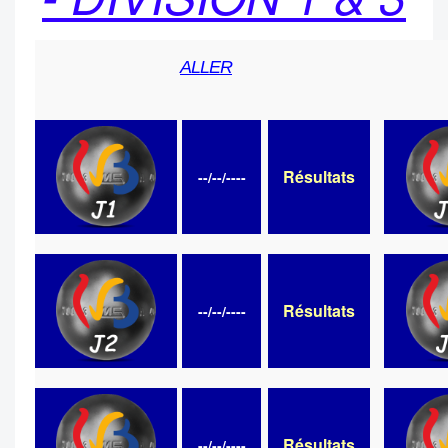
ALLER
Résultats
--/--/----
Résultats
--/--/----
Résultats
--/--/----